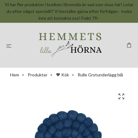
Vi har fler produkter i butiken i Bromölla än vad som visas här! Letar
du efter något speciellt? Vi beställer gärna efter förfrågan - tveka
inte att kontakta oss! Frakt 79:-
Hem
Produkter
🧡 Kök
Rulle Grytunderlägg blå