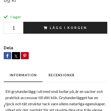
89 kr
I lager
LÄGG I KORGEN
Dela
INFORMATION
RECENSIONER
Ett grytunderlägg i ull med små bollar på, är en vacker och
praktisk accessoar till ditt kök. Grytunderlägget har en
tjock och tät struktur tack vare ullens naturliga egenskaper,
I
vilket gör det perfekt för att skydda dina ytor från värme