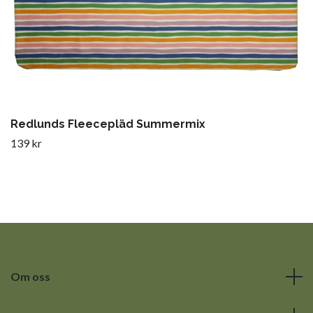
Redlunds Fleecepläd Summermix
139 kr
Om oss