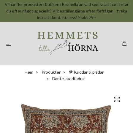
Vi har fler produkter i butiken i Bromölla än vad som visas här! Letar
du efter något speciellt? Vi beställer gärna efter förfrågan - tveka
inte att kontakta oss! Frakt 79:-
Hem
Produkter
🧡 Kuddar & plädar
Dante kuddfodral