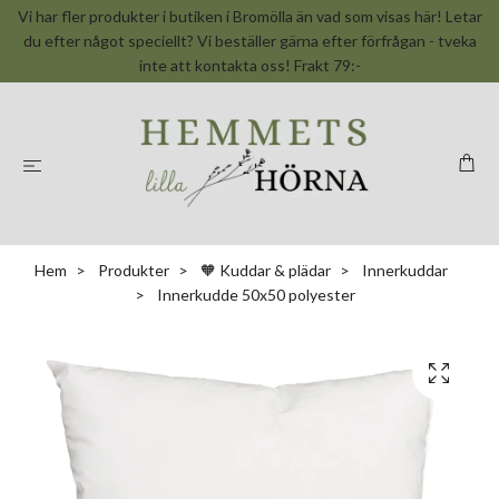
Vi har fler produkter i butiken i Bromölla än vad som visas här! Letar
du efter något speciellt? Vi beställer gärna efter förfrågan - tveka
inte att kontakta oss! Frakt 79:-
Hem
Produkter
🧡 Kuddar & plädar
Innerkuddar
Innerkudde 50x50 polyester