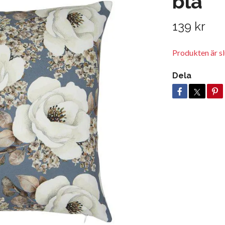
blå
139 kr
Produkten är slu
Dela