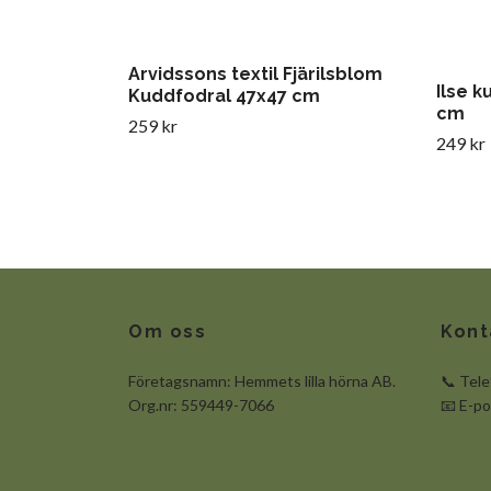
Arvidssons textil Fjärilsblom
Ilse 
Kuddfodral 47x47 cm
cm
259 kr
249 kr
Om oss
Kont
Företagsnamn: Hemmets lilla hörna AB.
📞 Tel
Org.nr: 559449-7066
📧 E-p