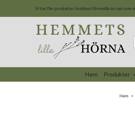
Vi har fler produkter i butiken i Bromölla än vad som v
Hem
Produkter
Hem