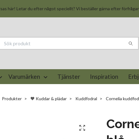
isas här! Letar du efter något speciellt? Vi beställer gärna efter förfråga
Varumärken
Tjänster
Inspiration
Erb
Produkter
🧡 Kuddar & plädar
Kuddfodral
Cornelia kuddfodr
Corne