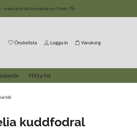
n - tveka inte att kontakta oss! Frakt 79:-
Önskelista
Logga in
Varukorg
judande
Hitta hit
al blå
lia kuddfodral