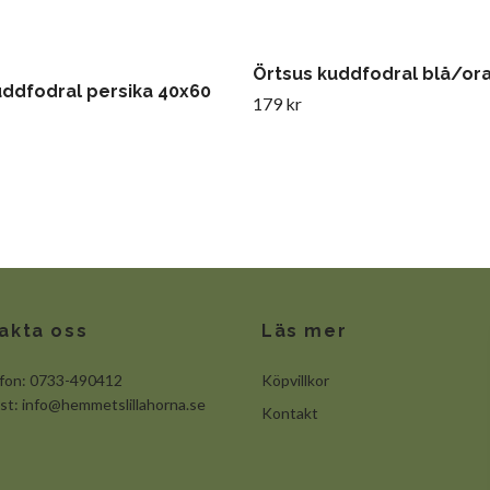
Örtsus kuddfodral blå/or
kuddfodral persika 40x60
179 kr
akta oss
Läs mer
efon: 0733-490412
Köpvillkor
ost:
info@hemmetslillahorna.se
Kontakt