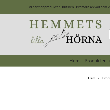
Vi har fler produkter i butiken i Bromölla än vad som v
Hem
Produkter
Hem
Prod