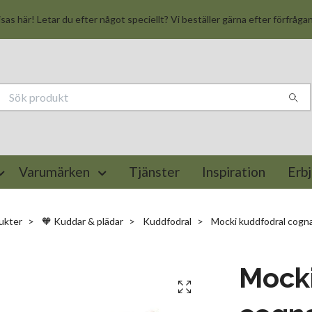
isas här! Letar du efter något speciellt? Vi beställer gärna efter förfråga
Varumärken
Tjänster
Inspiration
Erb
ukter
🧡 Kuddar & plädar
Kuddfodral
Mocki kuddfodral cogn
Mocki