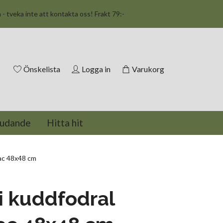
n - tveka inte att kontakta oss! Frakt 79:-
Önskelista
Logga in
Varukorg
judande
Hitta hit
ac 48x48 cm
 kuddfodral