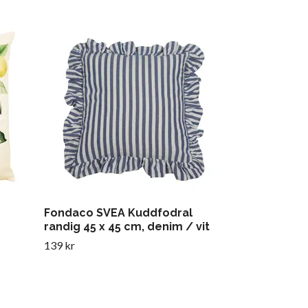
Redlunds St
149 kr
Fondaco SVEA Kuddfodral
randig 45 x 45 cm, denim / vit
139 kr