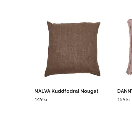
MALVA Kuddfodral Nougat
DANNY
149 kr
159 kr