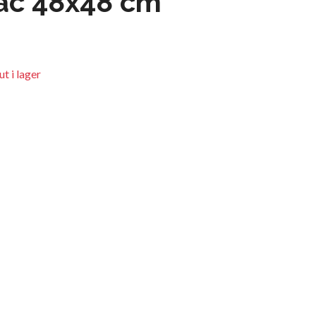
ac 48x48 cm
t i lager