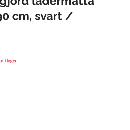
gjord lädermatta
90 cm, svart /
t i lager