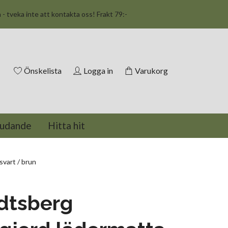
n - tveka inte att kontakta oss! Frakt 79:-
Önskelista
Logga in
Varukorg
judande
Hitta hit
vart / brun
dtsberg