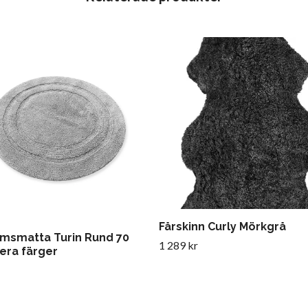
Fårskinn Curly Mörkgrå
msmatta Turin Rund 70
1 289 kr
lera färger