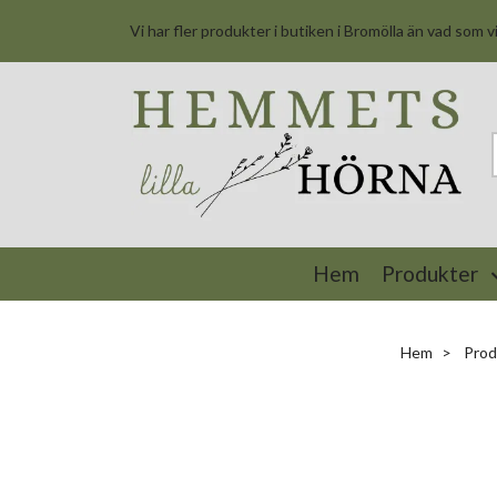
Vi har fler produkter i butiken i Bromölla än vad som v
Hem
Produkter
Hem
Prod