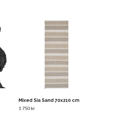
Horredsmatt
x120 cm, blå
1 805 kr
Mixed Sia Sand 70x210 cm
1 750 kr