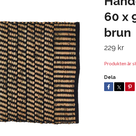
Hand
60 x 
brun
229 kr
Produkten är slu
Dela