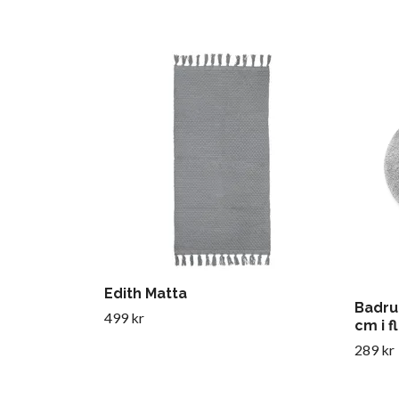
Edith Matta
Badru
499 kr
cm i f
289 kr