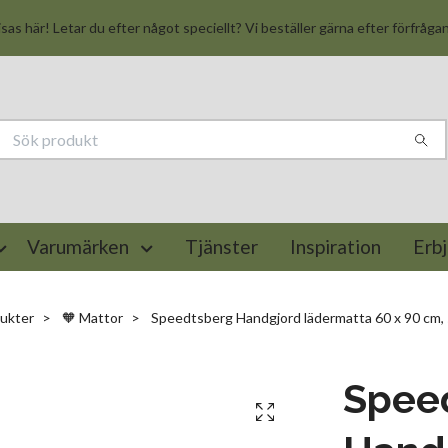
isas här! Letar du efter något speciellt? Vi beställer gärna efter förfråga
Varumärken
Tjänster
Inspiration
Erb
ukter
🧡 Mattor
Speedtsberg Handgjord lädermatta 60 x 90 cm, s
Spee