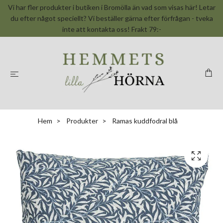
Vi har fler produkter i butiken i Bromölla än vad som visas här! Letar
du efter något speciellt? Vi beställer gärna efter förfrågan - tveka
inte att kontakta oss! Frakt 79:-
Hem
Produkter
Ramas kuddfodral blå