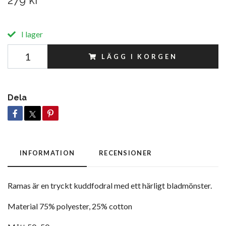
279 kr
I lager
LÄGG I KORGEN
Dela
INFORMATION
RECENSIONER
Ramas är en tryckt kuddfodral med ett härligt bladmönster.
Material
75% polyester, 25% cotton