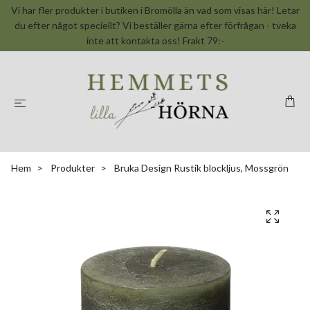
Vi har fler produkter i butiken i Bromölla än vad som visas här! Letar
du efter något speciellt? Vi beställer gärna efter förfrågan - tveka
inte att kontakta oss! Frakt 79:-
Hem
Produkter
Bruka Design Rustik blockljus, Mossgrön