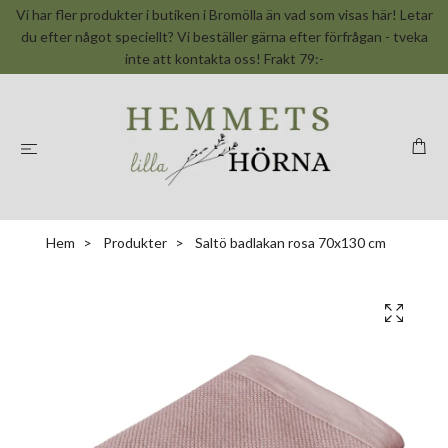
Vi har fler produkter i butiken i Bromölla än vad som visas här! Letar
du efter något speciellt? Vi beställer gärna efter förfrågan - tveka
inte att kontakta oss! Frakt 79:-
Hem
Produkter
Saltö badlakan rosa 70x130 cm