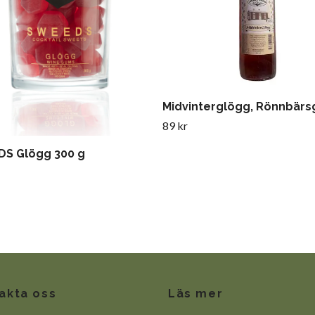
Midvinterglögg, Rönnbärs
89 kr
S Glögg 300 g
akta oss
Läs mer