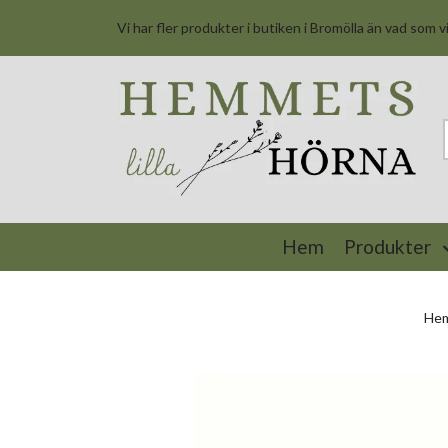
Vi har fler produkter i butiken i Bromölla än vad som v
Hem
Produkter
He