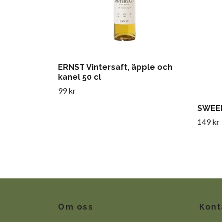
ERNST Vintersaft, äpple och
kanel 50 cl
99 kr
SWEED
149 kr
Om oss
Kont