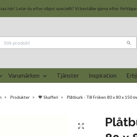
isas här! Letar du efter något speciellt? Vi beställer gärna efter förfråga
Varumärken
Tjänster
Inspiration
Erb
m
Produkter
🧡 Skafferi
Plåtburk - Till Fröken 80 x 80 x 150 
Plåtb