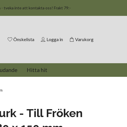
n - tveka inte att kontakta oss! Frakt 79:-
Önskelista
Logga in
Varukorg
judande
Hitta hit
mm
urk - Till Fröken