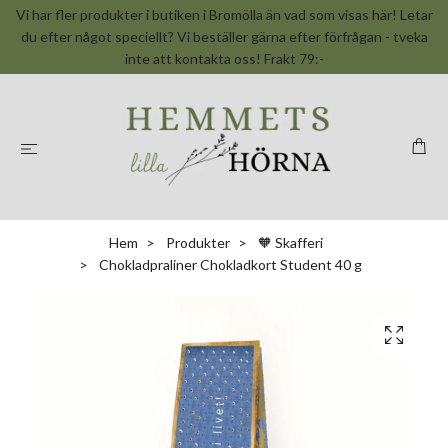
Vi har fler produkter i butiken i Bromölla än vad som visas här! Letar
du efter något speciellt? Vi beställer gärna efter förfrågan - tveka
inte att kontakta oss! Frakt 79:-
Hem
Produkter
🧡 Skafferi
Chokladpraliner Chokladkort Student 40 g