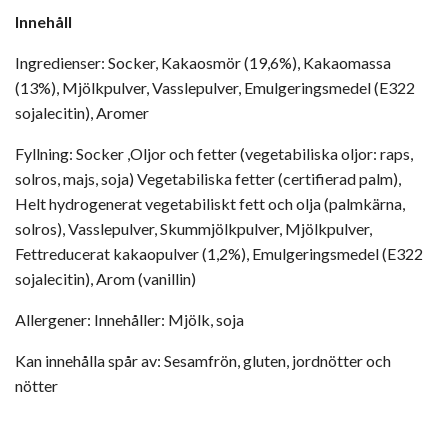
Innehåll
Ingredienser:
Socker, Kakaosmör (19,6%), Kakaomassa
(13%), Mjölkpulver, Vasslepulver, Emulgeringsmedel (E322
sojalecitin), Aromer
Fyllning:
Socker ,Oljor och fetter (vegetabiliska oljor: raps,
solros, majs, soja) Vegetabiliska fetter (certifierad palm),
Helt hydrogenerat vegetabiliskt fett och olja (palmkärna,
solros), Vasslepulver, Skummjölkpulver, Mjölkpulver,
Fettreducerat kakaopulver (1,2%), Emulgeringsmedel (E322
sojalecitin), Arom (vanillin)
Allergener: Innehåller: Mjölk, soja
Kan innehålla spår av: Sesamfrön, gluten, jordnötter och
nötter