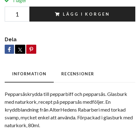
I lager
LÄGG I KORGEN
Dela
INFORMATION
RECENSIONER
Pepparsåskrydda till pepparbiff och pepparsås. Glasburk
med naturkork, recept på pepparsås medföljer. En
kryddblandning från AlterHedens Rabarberi med torkad
svamp, mycket enkel att använda. Förpackad i glasburk med
naturkork, 80ml.