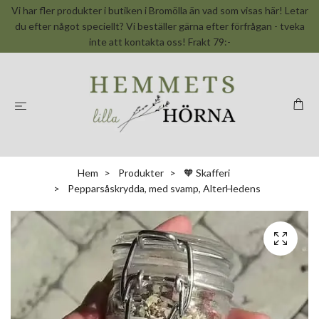
Vi har fler produkter i butiken i Bromölla än vad som visas här! Letar
du efter något speciellt? Vi beställer gärna efter förfrågan - tveka
inte att kontakta oss! Frakt 79:-
Hem
Produkter
🧡 Skafferi
Pepparsåskrydda, med svamp, AlterHedens