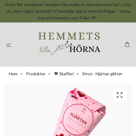
Vi har fler produkter i butiken i Bromölla än vad som visas här! Letar
du efter något speciellt? Vi beställer gärna efter förfrågan - tveka
inte att kontakta oss! Frakt 79:-
Hem
Produkter
🧡 Skafferi
Strut - Hjärtan glitter