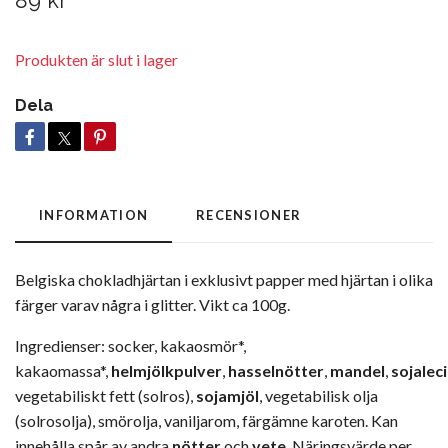
89 kr
Produkten är slut i lager
Dela
INFORMATION
RECENSIONER
Belgiska chokladhjärtan i exklusivt papper med hjärtan i olika
färger varav några i glitter. Vikt ca 100g.
Ingredienser: socker, kakaosmör*,
kakaomassa*,
helmjölkpulver
,
hasselnötter
,
mandel
,
sojaleci
vegetabiliskt fett (solros),
sojamjöl
, vegetabilisk olja
(solrosolja), smörolja, vaniljarom, färgämne karoten. Kan
innehålla spår av andra
nötter
och
vete
. Näringsvärde per