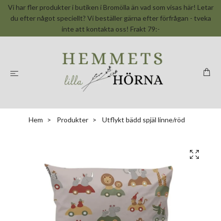
Vi har fler produkter i butiken i Bromölla än vad som visas här! Letar
du efter något speciellt? Vi beställer gärna efter förfrågan - tveka
inte att kontakta oss! Frakt 79:-
Hem
Produkter
Utflykt bädd spjäl linne/röd