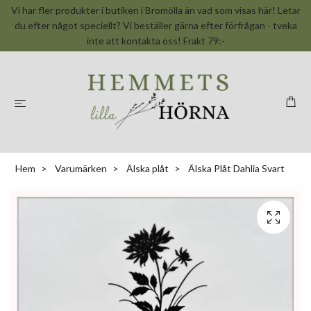
Vi har fler produkter i butiken i Bromölla än vad som visas här! Letar
du efter något speciellt? Vi beställer gärna efter förfrågan - tveka
inte att kontakta oss! Frakt 79:-
Hem
Varumärken
Älska plåt
Älska Plåt Dahlia Svart