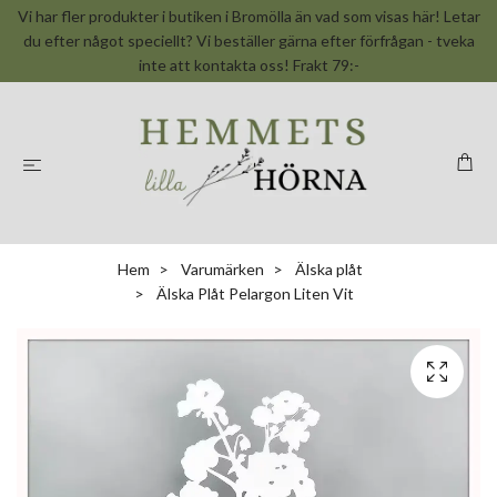
Vi har fler produkter i butiken i Bromölla än vad som visas här! Letar
du efter något speciellt? Vi beställer gärna efter förfrågan - tveka
inte att kontakta oss! Frakt 79:-
Hem
Varumärken
Älska plåt
Älska Plåt Pelargon Liten Vit