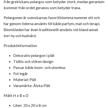
från grekiskans pelargos som betyder stork, medan geranium
kommer från ordet geranos som betyder trana.
Pelargonen är svenskarnas favoritblomma nummer ett och
har genom tiderna använts till både parfym, mat och terapi.
Blombladen har även traditionellt använts vid bland annat
torr hy och hudvård.
Produktinformation
Dekorativ pelargon i plåt
Tidlös och stilren design
Passar både inom- och utomhus
Fot ingår
Material: Plåt
Varumärke: Älska Plåt
Mått H x B x D
Liten: 33 x 20 x 8 cm