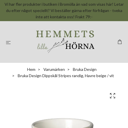
Vi har fler produkter i butiken i Bromölla än vad som visas här! Letar
du efter något speciellt? Vi beställer gärna efter förfrågan - tveka
inte att kontakta oss! Frakt 79:-
Hem
Varumärken
Bruka Design
Bruka Design Dippskål Stripes randig, Havre beige / vit