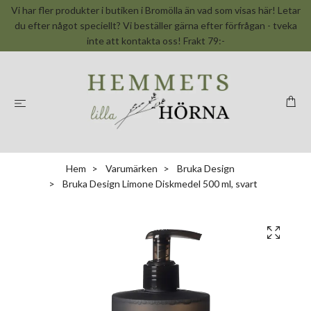
Vi har fler produkter i butiken i Bromölla än vad som visas här! Letar
du efter något speciellt? Vi beställer gärna efter förfrågan - tveka
inte att kontakta oss! Frakt 79:-
Hem
Varumärken
Bruka Design
Bruka Design Limone Diskmedel 500 ml, svart