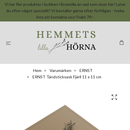
Vi har fler produkter i butiken i Bromölla än vad som visas här! Letar
du efter något speciellt? Vi beställer gärna efter förfrågan - tveka
inte att kontakta oss! Frakt 79:-
Hem
Varumärken
ERNST
ERNST Tändsticksask Fjäril 11 x 11 cm