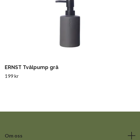
ERNST Tvålpump grå
199 kr
Om oss