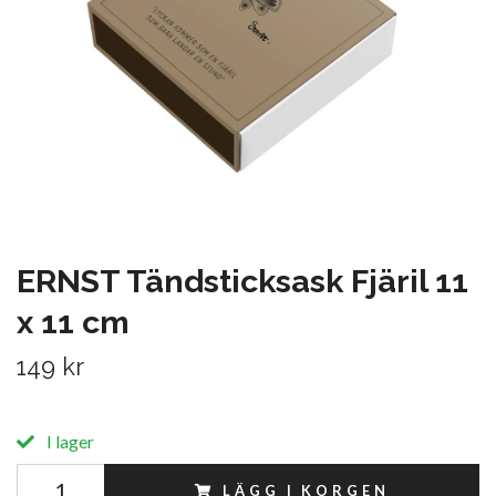
ERNST Tändsticksask Fjäril 11
x 11 cm
149 kr
I lager
LÄGG I KORGEN