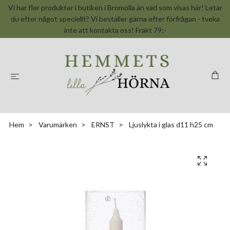
Vi har fler produkter i butiken i Bromölla än vad som visas här! Letar
du efter något speciellt? Vi beställer gärna efter förfrågan - tveka
inte att kontakta oss! Frakt 79:-
Hem
Varumärken
ERNST
Ljuslykta i glas d11 h25 cm