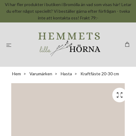
Vi har fler produkter i butiken i Bromölla än vad som visas här! Letar
du efter något speciellt? Vi beställer gärna efter förfrågan - tveka
inte att kontakta oss! Frakt 79:-
Hem
Varumärken
Hasta
Kraftfäste 20-30 cm