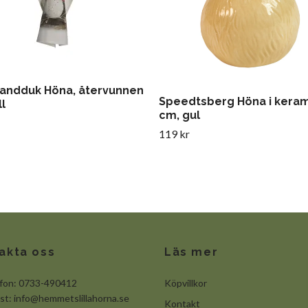
andduk Höna, återvunnen
Speedtsberg Höna i keram
l
cm, gul
119 kr
akta oss
Läs mer
efon: 0733-490412
Köpvillkor
ost:
info@hemmetslillahorna.se
Kontakt