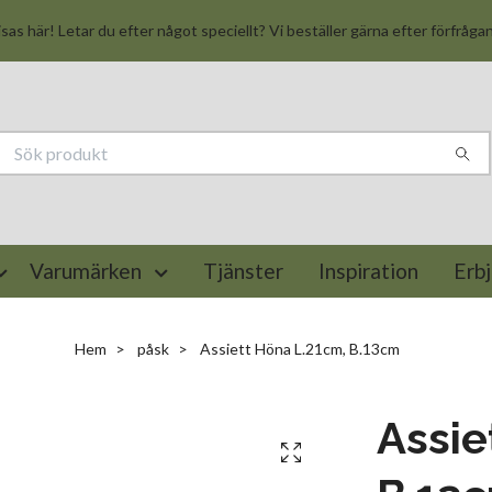
isas här! Letar du efter något speciellt? Vi beställer gärna efter förfråga
Varumärken
Tjänster
Inspiration
Erb
Hem
påsk
Assiett Höna L.21cm, B.13cm
Assie