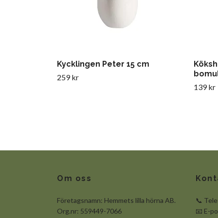
Kycklingen Peter 15 cm
Köksh
bomul
259 kr
139 kr
Om oss
Kont
Företagsnamn: Hemmets lilla hörna AB.
📞 Tel
Org.nr: 559449-7066
📧 E-p