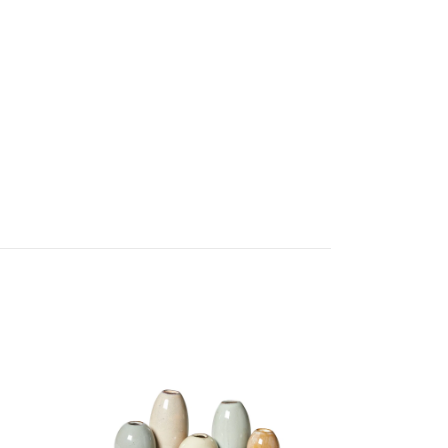
FIA gul Tabl
79 kr