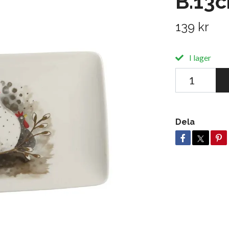
B.13
139 kr
I lager
Dela