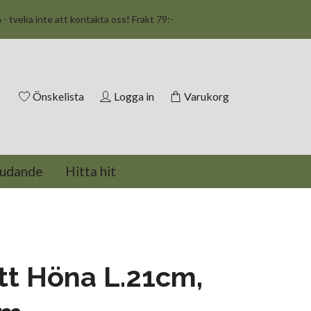
n - tveka inte att kontakta oss! Frakt 79:-
Önskelista
Logga in
Varukorg
judande
Hitta hit
tt Höna L.21cm,