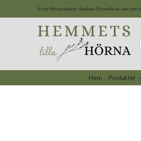
Vi har fler produkter i butiken i Bromölla än vad som v
Hem
Produkter