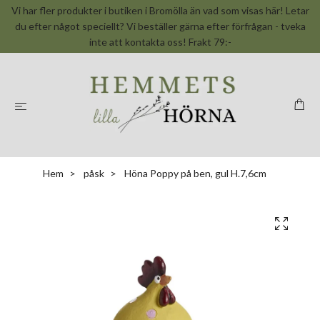
Vi har fler produkter i butiken i Bromölla än vad som visas här! Letar
du efter något speciellt? Vi beställer gärna efter förfrågan - tveka
inte att kontakta oss! Frakt 79:-
Hem
påsk
Höna Poppy på ben, gul H.7,6cm