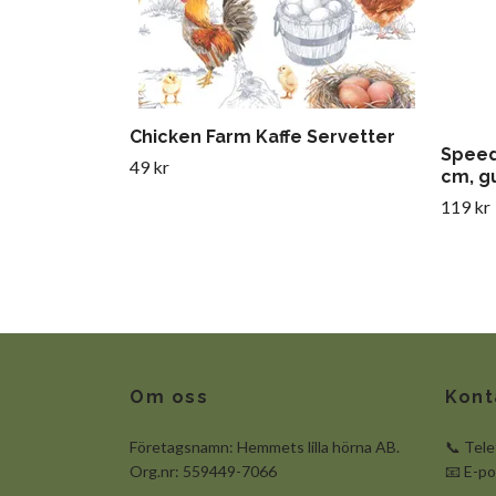
Chicken Farm Kaffe Servetter
Speed
49 kr
cm, g
119 kr
Om oss
Kont
Företagsnamn: Hemmets lilla hörna AB.
📞 Tel
Org.nr: 559449-7066
📧 E-p