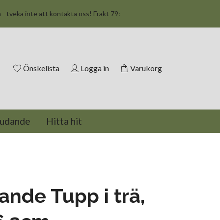
n - tveka inte att kontakta oss! Frakt 79:-
Önskelista
Logga in
Varukorg
judande
Hitta hit
nde Tupp i trä,