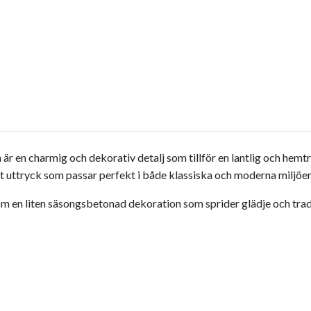
n
är en charmig och dekorativ detalj som tillför en lantlig och hemt
t uttryck som passar perfekt i både klassiska och moderna miljöer
r som en liten säsongsbetonad dekoration som sprider glädje och trad