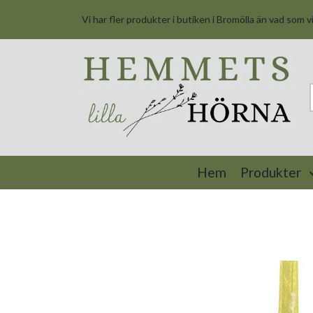
Vi har fler produkter i butiken i Bromölla än vad som v
Hem
Produkter