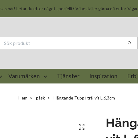
isas här! Letar du efter något speciellt? Vi beställer gärna efter förfråga
Varumärken
Tjänster
Inspiration
Erb
Hem
påsk
Hängande Tupp i trä, vit L.6,3cm
Hänga