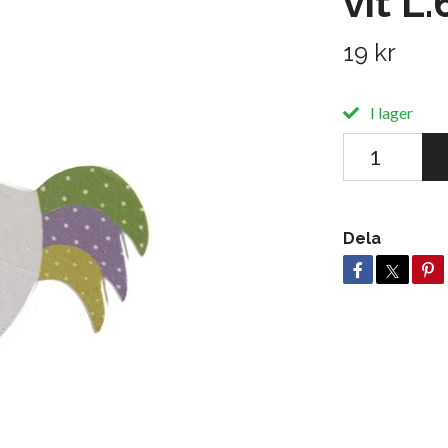
vit L
19 kr
I lager
Dela