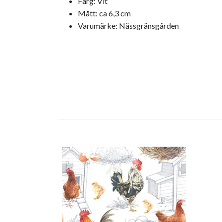
Färg: Vit
Mått: ca 6,3 cm
Varumärke: Nässgränsgården