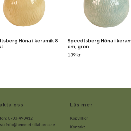
tsberg Höna i keramik 8
Speedtsberg Höna i keram
ul
cm, grön
139 kr
akta oss
Läs mer
efon: 0733-490412
Köpvillkor
ost:
info@hemmetslillahorna.se
Kontakt