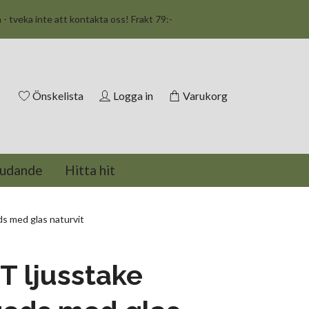
n - tveka inte att kontakta oss! Frakt 79:-
Önskelista
Logga in
Varukorg
judande
Hitta hit
s med glas naturvit
 ljusstake