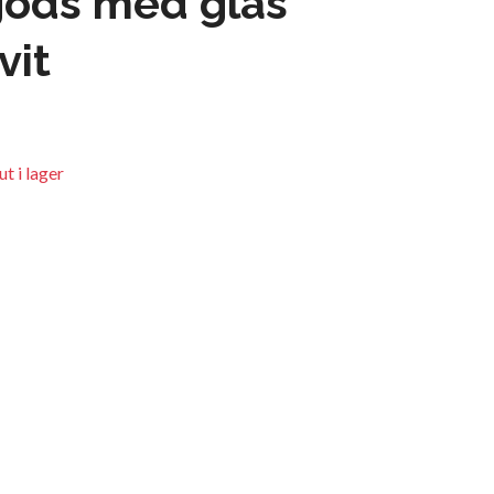
gods med glas
vit
t i lager