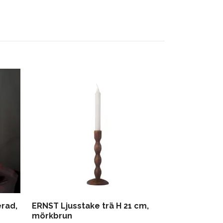
PARTY Värme
189 kr
erad,
ERNST Ljusstake trä H 21 cm,
mörkbrun