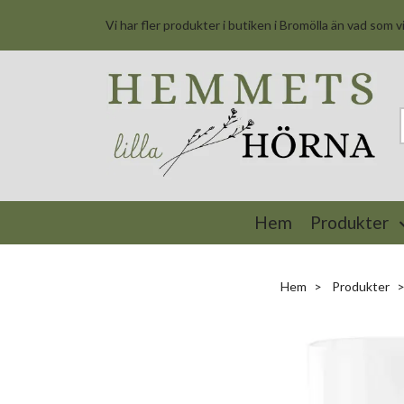
Vi har fler produkter i butiken i Bromölla än vad som v
Hem
Produkter
Hem
Produkter