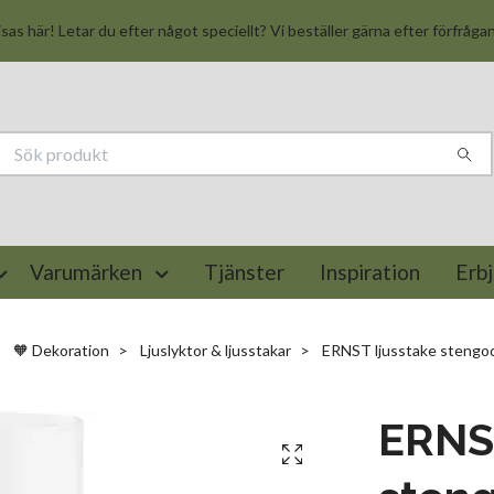
isas här! Letar du efter något speciellt? Vi beställer gärna efter förfråga
Varumärken
Tjänster
Inspiration
Erb
🧡 Dekoration
Ljuslyktor & ljusstakar
ERNST ljusstake stengod
ERNST