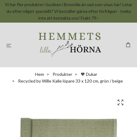
Vi har fler produkter i butiken i Bromölla än vad som visas här! Letar
du efter något speciellt? Vi beställer gärna efter förfrågan - tveka
inte att kontakta oss! Frakt 79:-
Hem
Produkter
🧡 Dukar
Recycled by Wille Kalle löpare 33 x 120 cm, grön / beige