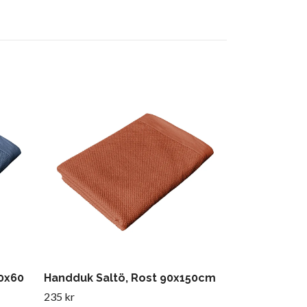
Visby Badha
mixade mön
129 kr
40x60
Handduk Saltö, Rost 90x150cm
235 kr