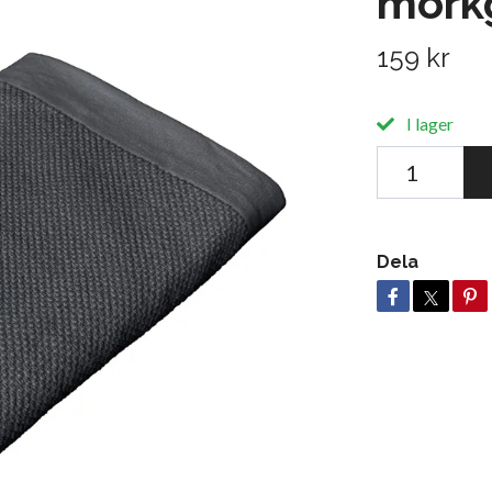
mörk
159 kr
I lager
Dela