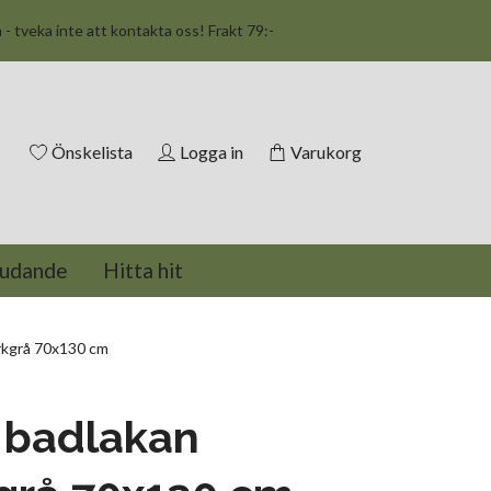
n - tveka inte att kontakta oss! Frakt 79:-
Önskelista
Logga in
Varukorg
judande
Hitta hit
rkgrå 70x130 cm
 badlakan