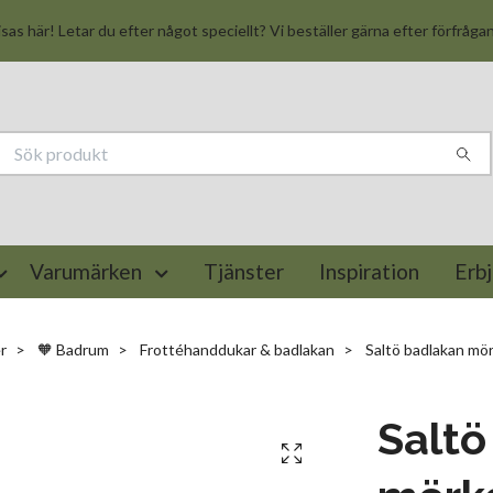
isas här! Letar du efter något speciellt? Vi beställer gärna efter förfråga
Varumärken
Tjänster
Inspiration
Erb
r
🧡 Badrum
Frottéhanddukar & badlakan
Saltö badlakan mö
Saltö