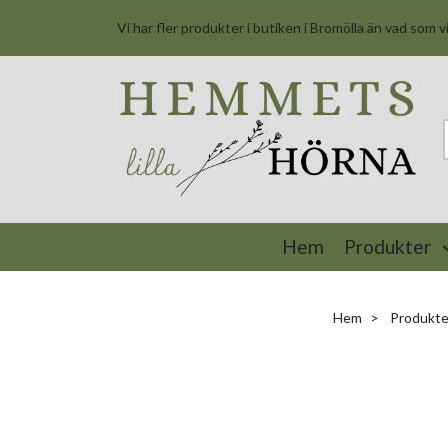
Vi har fler produkter i butiken i Bromölla än vad som v
Hem
Produkter
Hem
Produkte