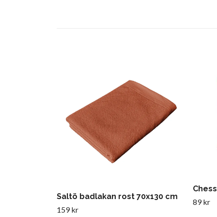
Chess
Saltö badlakan rost 70x130 cm
89 kr
159 kr