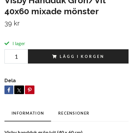
Visby Handduk Grön/Vit
40x60 mixade mönster
39 kr
I lager
LÄGG I KORGEN
Dela
INFORMATION
RECENSIONER
Visby handduk grön/vit (40 x 60 cm)