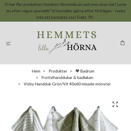
Vi har fler produkter i butiken i Bromölla än vad som visas här! Letar
du efter något speciellt? Vi beställer gärna efter förfrågan - tveka
inte att kontakta oss! Frakt 79:-
Hem
Produkter
🧡 Badrum
Frottéhanddukar & badlakan
Visby Handduk Grön/Vit 40x60 mixade mönster