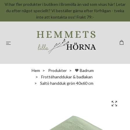
Vi har fler produkter i butiken i Bromölla än vad som visas här! Letar
du efter något speciellt? Vi beställer gärna efter förfrågan - tveka
inte att kontakta oss! Frakt 79:-
Hem
Produkter
🧡 Badrum
Frottéhanddukar & badlakan
Saltö handduk grön 40x60 cm