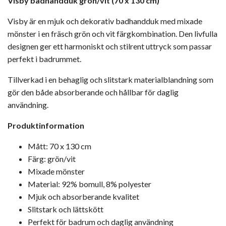
Visby badhandduk grön/vit (70 x 130 cm)
Visby är en mjuk och dekorativ badhandduk med mixade
mönster i en fräsch grön och vit färgkombination. Den livfulla
designen ger ett harmoniskt och stilrent uttryck som passar
perfekt i badrummet.
Tillverkad i en behaglig och slitstark materialblandning som
gör den både absorberande och hållbar för daglig
användning.
Produktinformation
Mått: 70 x 130 cm
Färg: grön/vit
Mixade mönster
Material: 92% bomull, 8% polyester
Mjuk och absorberande kvalitet
Slitstark och lättskött
Perfekt för badrum och daglig användning