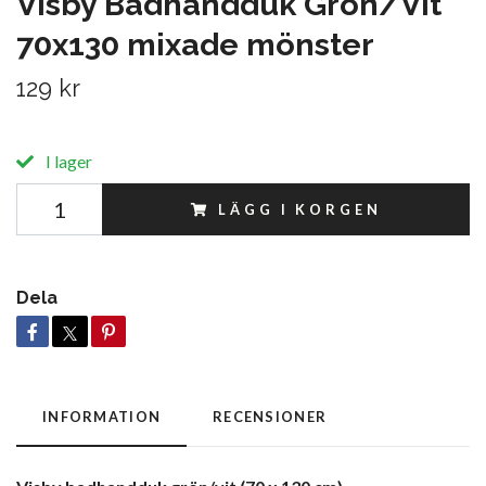
Visby Badhandduk Grön/Vit
70x130 mixade mönster
129 kr
I lager
LÄGG I KORGEN
Dela
INFORMATION
RECENSIONER