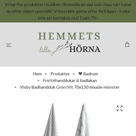
Vi har fler produkter i butiken i Bromölla än vad som visas här! Letar
du efter något speciellt? Vi beställer gärna efter förfrågan - tveka
inte att kontakta oss! Frakt 79:-
Hem
Produkter
🧡 Badrum
Frottéhanddukar & badlakan
Visby Badhandduk Grön/Vit 70x130 mixade mönster