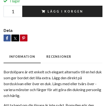
I lager
LÄGG I KORGEN
Dela
INFORMATION
RECENSIONER
Bordslöpare är ett enkelt och elegant alternativ till en hel duk
som ger bordet det lilla extra. Lägg den direkt på
bordsskivan eller över en duk. Längs med eller tvärs över -
variera mönster och färger för att göra din dukning personlig
och härlig.
Att ta hand om din löpare är inte svårt. Bomullen gör den