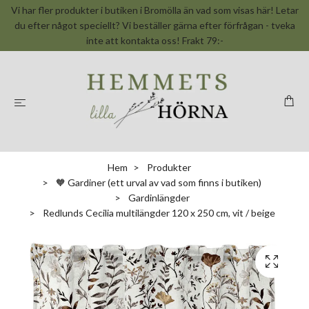
Vi har fler produkter i butiken i Bromölla än vad som visas här! Letar
du efter något speciellt? Vi beställer gärna efter förfrågan - tveka
inte att kontakta oss! Frakt 79:-
Hem
Produkter
🧡 Gardiner (ett urval av vad som finns i butiken)
Gardinlängder
Redlunds Cecilia multilängder 120 x 250 cm, vit / beige