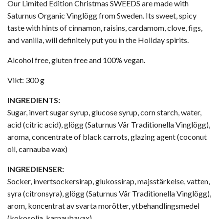
Our Limited Edition Christmas SWEEDS are made with
Saturnus Organic Vinglögg from Sweden. Its sweet, spicy
taste with hints of cinnamon, raisins, cardamom, clove, figs,
and vanilla, will definitely put you in the Holiday spirits.
Alcohol free, gluten free and 100% vegan.
Vikt: 300 g
INGREDIENTS:
Sugar, invert sugar syrup, glucose syrup, corn starch, water,
acid (citric acid), glögg (Saturnus Vår Traditionella Vinglögg),
aroma, concentrate of black carrots, glazing agent (coconut
oil, carnauba wax)
INGREDIENSER:
Socker, invertsockersirap, glukossirap, majsstärkelse, vatten,
syra (citronsyra), glögg (Saturnus Vår Traditionella Vinglögg),
arom, koncentrat av svarta morötter, ytbehandlingsmedel
(kokosolja, karnaubavax)