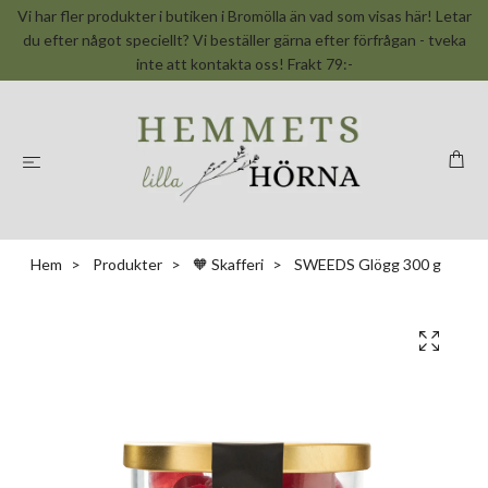
Vi har fler produkter i butiken i Bromölla än vad som visas här! Letar
du efter något speciellt? Vi beställer gärna efter förfrågan - tveka
inte att kontakta oss! Frakt 79:-
Hem
Produkter
🧡 Skafferi
SWEEDS Glögg 300 g