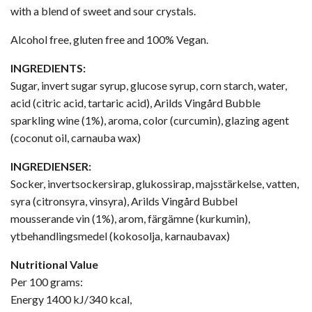
with a blend of sweet and sour crystals.
Alcohol free, gluten free and 100% Vegan.
INGREDIENTS:
Sugar, invert sugar syrup, glucose syrup, corn starch, water,
acid (citric acid, tartaric acid), Arilds Vingård Bubble
sparkling wine (1%), aroma, color (curcumin), glazing agent
(coconut oil, carnauba wax)
INGREDIENSER:
Socker, invertsockersirap, glukossirap, majsstärkelse, vatten,
syra (citronsyra, vinsyra), Arilds Vingård Bubbel
mousserande vin (1%), arom, färgämne (kurkumin),
ytbehandlingsmedel (kokosolja, karnaubavax)
Nutritional Value
Per 100 grams:
Energy 1400 kJ/340 kcal,