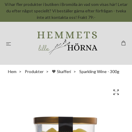
Vi har fler produkter i butiken i Bromölla än vad som visas här! Letar
du efter något speciellt? Vi beställer gärna efter förfrågan - tveka
inte att kontakta oss! Frakt 79:-
Hem
Produkter
🧡 Skafferi
Sparkling Wine - 300g